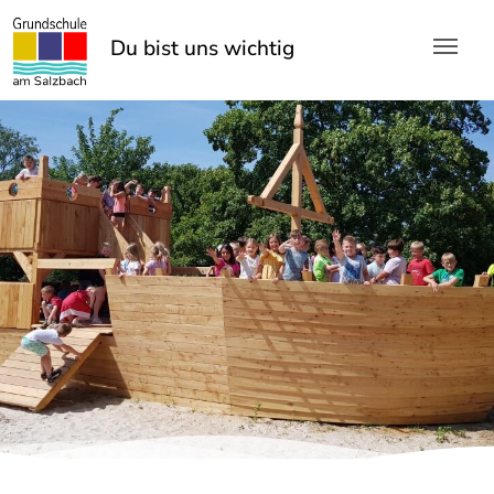
Skip to main content
Du bist uns
Du bist uns wichtig!
wichtig!