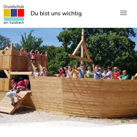
Skip to main content
Du bist uns
Du bist uns wichtig!
wichtig!