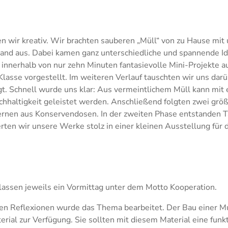
wir kreativ. Wir brachten sauberen „Müll“ von zu Hause mit u
tand aus. Dabei kamen ganz unterschiedliche und spannende I
 innerhalb von nur zehn Minuten fantasievolle Mini-Projekte a
asse vorgestellt. Im weiteren Verlauf tauschten wir uns darü
gt. Schnell wurde uns klar: Aus vermeintlichem Müll kann mit 
achhaltigkeit geleistet werden. Anschließend folgten zwei grö
ternen aus Konservendosen. In der zweiten Phase entstanden T
rten wir unsere Werke stolz in einer kleinen Ausstellung für 
lassen jeweils ein Vormittag unter dem Motto Kooperation.
nden Reflexionen wurde das Thema bearbeitet. Der Bau einer 
terial zur Verfügung. Sie sollten mit diesem Material eine fu