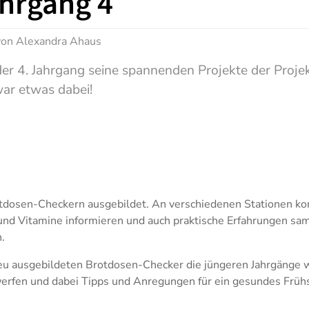
hrgang 4
 von
Alexandra Ahaus
er 4. Jahrgang seine spannenden Projekte der Projek
 war etwas dabei!
arger version
arger version
Show larger version
Show larger version
otdosen-Checkern ausgebildet. An verschiedenen Stationen kon
und Vitamine informieren und auch praktische Erfahrungen samm
.
eu ausgebildeten Brotdosen-Checker die jüngeren Jahrgänge 
werfen und dabei Tipps und Anregungen für ein gesundes Früh