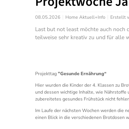
Projektwoche Ja
08.05.2026
Home Aktuell+Info
Erstellt
Last but not least möchte auch noch d
teilweise sehr kreativ zu und für alle
Show larger version
Show larger version
Show larger version
Show l
Show l
Projekttag
"Gesunde Ernährung“
Hier wurden die Kinder der 4. Klassen zu Br
und dessen wichtige Inhalte, wie Nährstoffe 
zubereitetes gesundes Frühstück nicht fehlen
Im Laufe der nächsten Wochen werden die n
einen Blick in die verschiedenen Brotdosen 