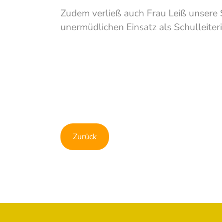
Zudem verließ auch Frau Leiß unsere 
unermüdlichen Einsatz als Schulleite
Show larger version
Show larger version
Show larger version
Zurück