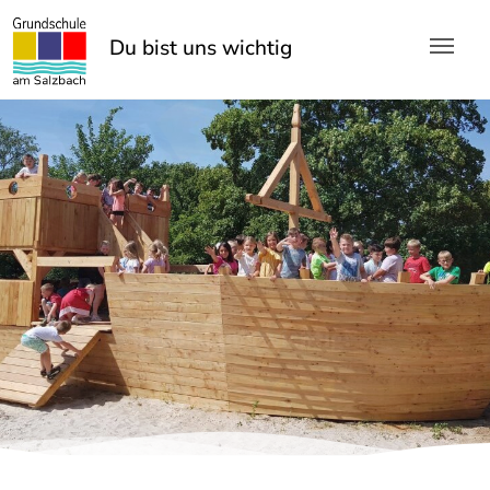
Skip to main content
Du bist uns wichtig!
Du bist uns wichtig!