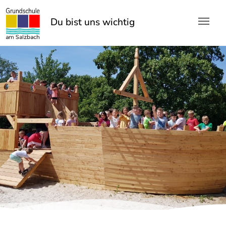
Skip to main content
Du bist uns wichtig!
Du bist uns wichtig!