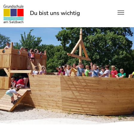
Skip to main content
Du bist uns wichtig!
Du bist uns wichtig!